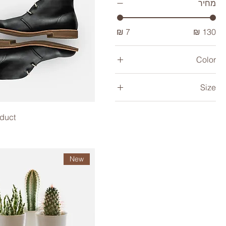
מחיר
Color
Size
Large
oduct
Medium
One size
Small
New